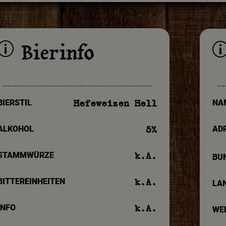
Bierinfo
p
BIERSTIL
NA
Hefeweizen Hell
ALKOHOL
AD
5
%
STAMMWÜRZE
k.A.
BU
BITTEREINHEITEN
k.A.
LA
INFO
k.A.
WE