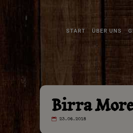
START
ÜBER UNS
G
Birra More
23.06.2018