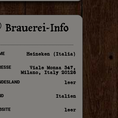
Brauerei-Info
p
ME
Heineken (Italia)
RESSE
Viale Monza 347,
Milano, Italy 20126
NDESLAND
leer
ND
Italien
BSITE
leer