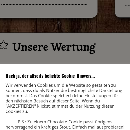
Unsere Wertung

Optik 70%
Hach ja, der allseits beliebte Cookie-Hinweis...
Mundgefühl 50%
Wir verwenden Cookies um die Website so gestalten zu
können, dass du als Nutzer die bestmöglichste Darstellung
bekommst. Das Cookie speichert deine Einstellungen für
Geschmack 55%
den nächsten Besuch auf dieser Seite. Wenn du
"AKZEPTIEREN" klickst, stimmst du der Nutzung dieser
Cookies zu.
Abgang 50%
P.S.: Zu einem Chocolate-Cookie passt übrigens
hervorragend ein kräftiges Stout. Einfach mal ausprobieren!
Gesamteindruck 55%