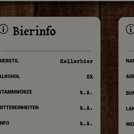
Bierinfo
p
BIERSTIL
NA
Kellerbier
ALKOHOL
AD
5
%
STAMMWÜRZE
k.A.
BU
BITTEREINHEITEN
k.A.
LA
INFO
k.A.
WE