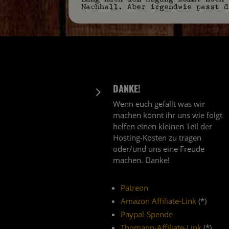
Nachhall. Aber irgendwie passt d
DANKE!
5
Wenn euch gefällt was wir
machen könnt ihr uns wie folgt
helfen einen kleinen Teil der
Hosting-Kosten zu tragen
oder/und uns eine Freude
machen. Danke!
Patreon
Amazon Affiliate-Link
(*)
Paypal-Spende
Thomann-Affiliate-Link
(*)