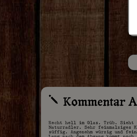
Kommentar A
j
Recht hell im Glas. Trüb. Sieht 
Naturradler. Sehr feinmalziges K
süffig. Angenehm würzig und fein
Lang nach dem Abgang kommt noch 