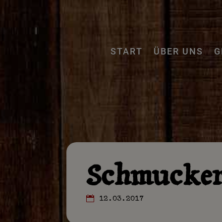
START
ÜBER UNS
G
Schmucker
12.03.2017