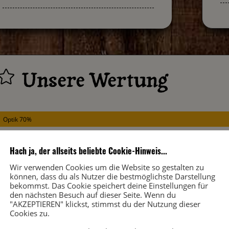
Unsere Wertung

Optik 70%
Mundgefühl 75%
Hach ja, der allseits beliebte Cookie-Hinweis...
Wir verwenden Cookies um die Website so gestalten zu
Geschmack 78%
können, dass du als Nutzer die bestmöglichste Darstellung
bekommst. Das Cookie speichert deine Einstellungen für
den nächsten Besuch auf dieser Seite. Wenn du
Abgang 77%
"AKZEPTIEREN" klickst, stimmst du der Nutzung dieser
Cookies zu.
Gesamteindruck 76%