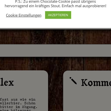
P.S.: Zu einem Chocolate-Cookie passt übrigens
hervorragend ein kräftiges Stout. Einfach mal ausprobieren!
Cookie Einstellungen
AKZEPTIEREN
lex
Komme
j
fast aus wie ein
ellerbier. Schön
bitter im Abgang.
eine hölzerner