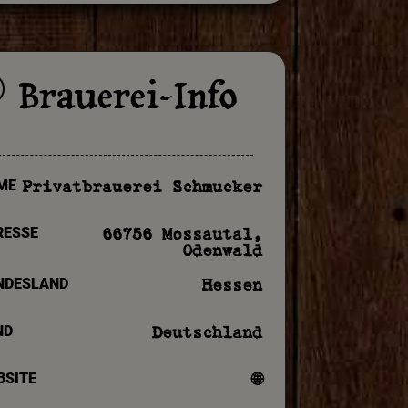
Brauerei-Info
p
ME
Privatbrauerei Schmucker
RESSE
66756 Mossautal,
Odenwald
NDESLAND
Hessen
ND
Deutschland
BSITE
🌐