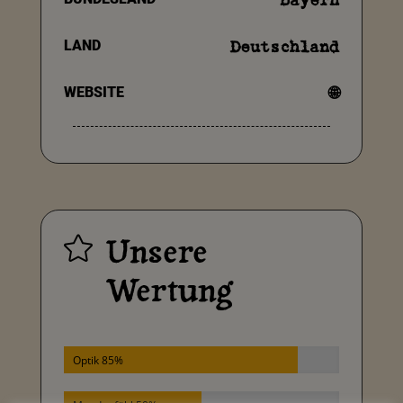
Bayern
LAND
Deutschland
WEBSITE
🌐
Unsere

Wertung
Optik 85%