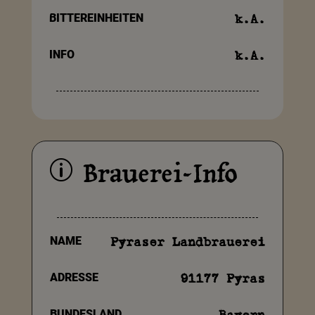
BITTEREINHEITEN
k.A.
INFO
k.A.
Brauerei-Info
p
NAME
Pyraser Landbrauerei
ADRESSE
91177 Pyras
BUNDESLAND