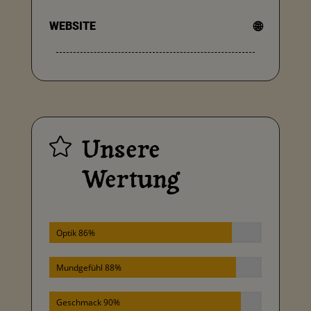
WEBSITE
🌐
Unsere

Wertung
Optik 86%
Mundgefühl 88%
Geschmack 90%