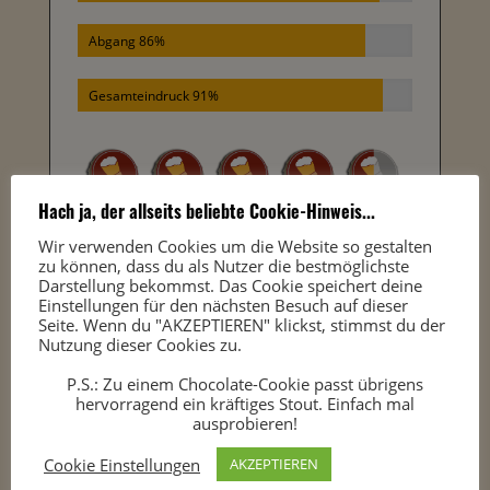
Abgang 86%
Gesamteindruck 91%
Hach ja, der allseits beliebte Cookie-Hinweis...
Wir verwenden Cookies um die Website so gestalten
zu können, dass du als Nutzer die bestmöglichste
Darstellung bekommst. Das Cookie speichert deine
Einstellungen für den nächsten Besuch auf dieser
Seite. Wenn du "AKZEPTIEREN" klickst, stimmst du der
Nutzung dieser Cookies zu.
Hier
https://youtu.be/3plTQ262RK4
unseren
Biertest
P.S.: Zu einem Chocolate-Cookie passt übrigens
auf
hervorragend ein kräftiges Stout. Einfach mal
Youtube
ausprobieren!
anschauen!
🎙 Hier unsere
dbp107
Cookie Einstellungen
AKZEPTIEREN
Podcast-Folge dazu
anhören!