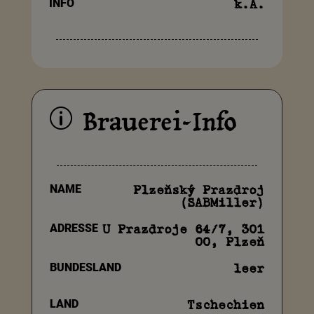
INFO
k.A.
Brauerei-Info
p
NAME
Plzeňský Prazdroj
(SABMiller)
ADRESSE
U Prazdroje 64/7, 301
00, Plzeň
BUNDESLAND
leer
LAND
Tschechien