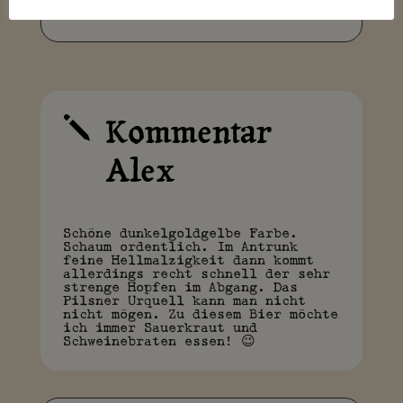
Kommentar
j
Alex
Schöne dunkelgoldgelbe Farbe.
Schaum ordentlich. Im Antrunk
feine Hellmalzigkeit dann kommt
allerdings recht schnell der sehr
strenge Hopfen im Abgang. Das
Pilsner Urquell kann man nicht
nicht mögen. Zu diesem Bier möchte
ich immer Sauerkraut und
Schweinebraten essen! 😉