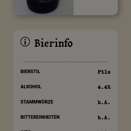
Bierinfo
p
BIERSTIL
Pils
ALKOHOL
4.4
%
STAMMWÜRZE
k.A.
BITTEREINHEITEN
k.A.