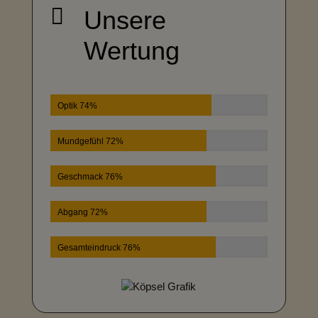

Unsere
Wertung
Optik 74%
Mundgefühl 72%
Geschmack 76%
Abgang 72%
Gesamteindruck 76%