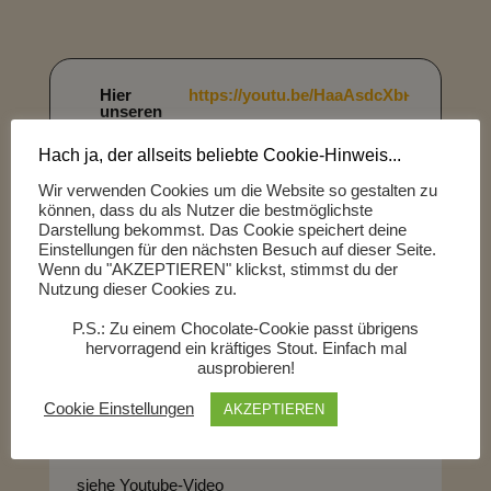
Hier
https://youtu.be/HaaAsdcXbPg
unseren
Biertest auf
Youtube
Hach ja, der allseits beliebte Cookie-Hinweis...
anschauen!
🙏
Herzlichen Dank für diese Bierspende
Wir verwenden Cookies um die Website so gestalten zu
von
Robert P.
können, dass du als Nutzer die bestmöglichste
Darstellung bekommst. Das Cookie speichert deine
Einstellungen für den nächsten Besuch auf dieser Seite.
Wenn du "AKZEPTIEREN" klickst, stimmst du der
Nutzung dieser Cookies zu.
P.S.: Zu einem Chocolate-Cookie passt übrigens
j
hervorragend ein kräftiges Stout. Einfach mal
Kommentar
ausprobieren!
Alex
Cookie Einstellungen
AKZEPTIEREN
siehe Youtube-Video