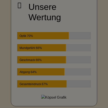

Unsere
Wertung
Optik 70%
Mundgefühl 66%
Geschmack 66%
Abgang 64%
Gesamteindruck 67%