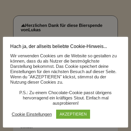
🙏
Herzlichen Dank für diese Bierspende
von
Lukas
Hach ja, der allseits beliebte Cookie-Hinweis...
Wir verwenden Cookies um die Website so gestalten zu
können, dass du als Nutzer die bestmöglichste
Darstellung bekommst. Das Cookie speichert deine
j
Kommentar
Einstellungen für den nächsten Besuch auf dieser Seite.
Wenn du "AKZEPTIEREN" klickst, stimmst du der
Alex
Nutzung dieser Cookies zu.
P.S.: Zu einem Chocolate-Cookie passt übrigens
hervorragend ein kräftiges Stout. Einfach mal
ausprobieren!
Oh, das ist ein sehr helles Märzen. Mal sehen
wie sich die Malznoten so zu Wort melden. ...
Ja, schöne helle Malznoten. Etwas strohig.
Cookie Einstellungen
AKZEPTIEREN
Aber trotzdem deutliche Malzsüße. Leicht
holzige Bittere im Abgang. Insgesamt sehr
solide.