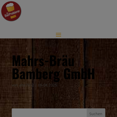
Mahrs-Bräu
Bamberg GmbH
von
alte7012
|
09.08.2025