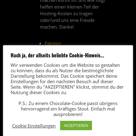
machen könnt ihr uns wie folgt
helfen einen kleinen Teil der
Hosting-Kosten zu tragen
oder/und uns eine Freude
machen. Danke!
Patreon
Amazon Affiliate-Link
(*)
Hach ja, der allseits beliebte Cookie-Hinweis...
Paypal-Spende
Wir verwenden Cookies um die Website so gestalten
Thomann-Affiliate-Link
(*)
zu können, dass du als Nutzer die bestmöglichste
Darstellung bekommst. Das Cookie speichert deine
(*) Über Affiliate-Links erhalten
Einstellungen für den nächsten Besuch auf dieser
Seite. Wenn du "AKZEPTIEREN" klickst, stimmst du der
wir vom Anbieter eine kleine
Nutzung dieser Cookies zu.
Provision. Der Verkaufspreis
bleibt für euch unverändert.
P.S.: Zu einem Chocolate-Cookie passt übrigens
hervorragend ein kräftiges Stout. Einfach mal
ausprobieren!
Cookie Einstellungen
AKZEPTIEREN
FAQ
5