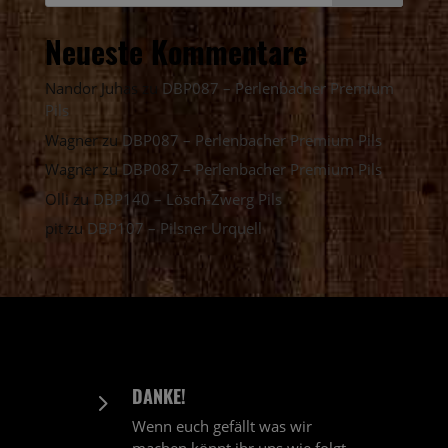
Neueste Kommentare
Nandor Juhas
zu
DBP087 – Perlenbacher Premium
Pils
Wagner
zu
DBP087 – Perlenbacher Premium Pils
Wagner
zu
DBP087 – Perlenbacher Premium Pils
Olli
zu
DBP140 – Lösch-Zwerg Pils
pit
zu
DBP107 – Pilsner Urquell
DANKE!
5
Wenn euch gefällt was wir