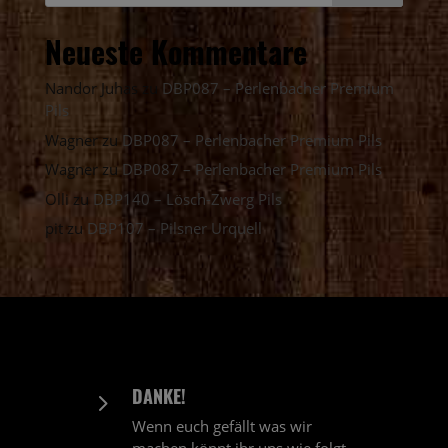
Neueste Kommentare
Nandor Juhas
zu
DBP087 – Perlenbacher Premium
Pils
Wagner
zu
DBP087 – Perlenbacher Premium Pils
Wagner
zu
DBP087 – Perlenbacher Premium Pils
Olli
zu
DBP140 – Lösch-Zwerg Pils
pit
zu
DBP107 – Pilsner Urquell
DANKE!
5
Wenn euch gefällt was wir