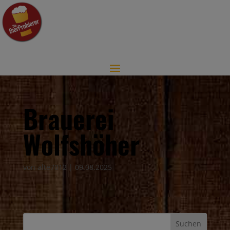
Brauerei
Wolfshöher
von
alte7012
|
09.08.2025