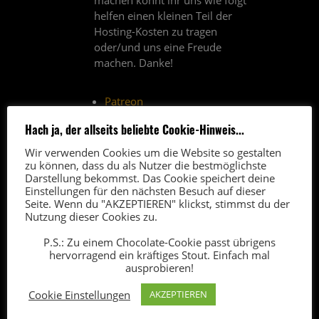
machen könnt ihr uns wie folgt
helfen einen kleinen Teil der
Hosting-Kosten zu tragen
oder/und uns eine Freude
machen. Danke!
Patreon
Amazon Affiliate-Link
(*)
Hach ja, der allseits beliebte Cookie-Hinweis...
Paypal-Spende
Wir verwenden Cookies um die Website so gestalten
Thomann-Affiliate-Link
(*)
zu können, dass du als Nutzer die bestmöglichste
Darstellung bekommst. Das Cookie speichert deine
(*) Über Affiliate-Links erhalten
Einstellungen für den nächsten Besuch auf dieser
Seite. Wenn du "AKZEPTIEREN" klickst, stimmst du der
wir vom Anbieter eine kleine
Nutzung dieser Cookies zu.
Provision. Der Verkaufspreis
bleibt für euch unverändert.
P.S.: Zu einem Chocolate-Cookie passt übrigens
hervorragend ein kräftiges Stout. Einfach mal
ausprobieren!
Cookie Einstellungen
AKZEPTIEREN
FAQ
5