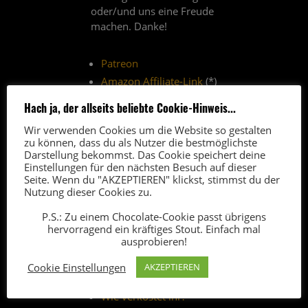
oder/und uns eine Freude
machen. Danke!
Patreon
Amazon Affiliate-Link
(*)
Paypal-Spende
Hach ja, der allseits beliebte Cookie-Hinweis...
Thomann-Affiliate-Link
(*)
Wir verwenden Cookies um die Website so gestalten
zu können, dass du als Nutzer die bestmöglichste
(*) Über Affiliate-Links erhalten
Darstellung bekommst. Das Cookie speichert deine
wir vom Anbieter eine kleine
Einstellungen für den nächsten Besuch auf dieser
Seite. Wenn du "AKZEPTIEREN" klickst, stimmst du der
Provision. Der Verkaufspreis
Nutzung dieser Cookies zu.
bleibt für euch unverändert.
P.S.: Zu einem Chocolate-Cookie passt übrigens
hervorragend ein kräftiges Stout. Einfach mal
ausprobieren!
FAQ
5
Cookie Einstellungen
AKZEPTIEREN
Wer seid ihr
?
Wie verkostet ihr?