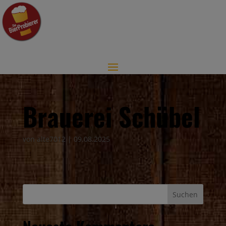
Brauerei Schübel
von
alte7012
|
09.08.2025