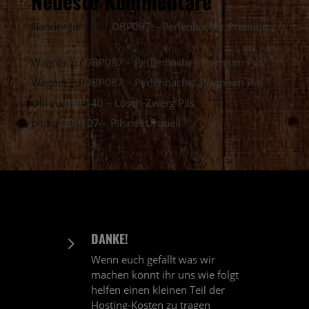
Neueste Kommentare
Nandor Juhas
zu
DBP087 – Perlenbacher Premium
Pils
Wagner
zu
DBP087 – Perlenbacher Premium Pils
Wagner
zu
DBP087 – Perlenbacher Premium Pils
Olli
zu
DBP140 – Lösch-Zwerg Pils
pit
zu
DBP107 – Pilsner Urquell
DANKE!
5
Wenn euch gefällt was wir
machen könnt ihr uns wie folgt
helfen einen kleinen Teil der
Hosting-Kosten zu tragen