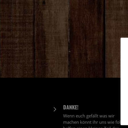
DANKE!
5
Wenn euch gefällt was wir
machen könnt ihr uns wie folgt