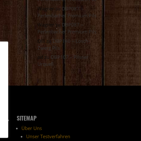
Wagner
zu
DBP087 –
Perlenbacher Premium Pils
Wagner
zu
DBP087 –
Perlenbacher Premium Pils
Olli
zu
DBP140 – Lösch-
Zwerg Pils
pit
zu
DBP107 – Pilsner
Urquell
SITEMAP
5
Über Uns
Unser Testverfahren