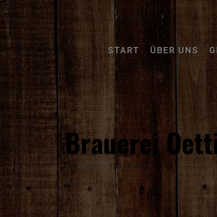
START
ÜBER UNS
G
Brauerei Oett
von
alte7012
|
09.08.2025