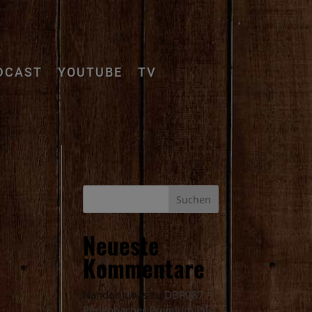
DCAST
YOUTUBE
TV
Neueste
Kommentare
Nandor Juhas
zu
DBP087 –
Perlenbacher Premium Pils