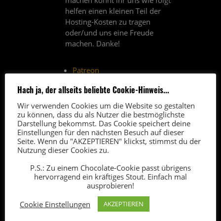
machen könnt ihr uns wie folgt
helfen einen kleinen Teil der
Hosting-Kosten zu tragen
oder/und uns eine Freude
machen. Danke!
Patreon
Amazon Affiliate-Link
(*)
Hach ja, der allseits beliebte Cookie-Hinweis...
Paypal-Spende
Wir verwenden Cookies um die Website so gestalten
Thomann-Affiliate-Link
(*)
zu können, dass du als Nutzer die bestmöglichste
Darstellung bekommst. Das Cookie speichert deine
(*) Über Affiliate-Links erhalten
Einstellungen für den nächsten Besuch auf dieser
Seite. Wenn du "AKZEPTIEREN" klickst, stimmst du der
wir vom Anbieter eine kleine
Nutzung dieser Cookies zu.
Provision. Der Verkaufspreis
bleibt für euch unverändert.
P.S.: Zu einem Chocolate-Cookie passt übrigens
hervorragend ein kräftiges Stout. Einfach mal
ausprobieren!
Cookie Einstellungen
AKZEPTIEREN
FAQ
5