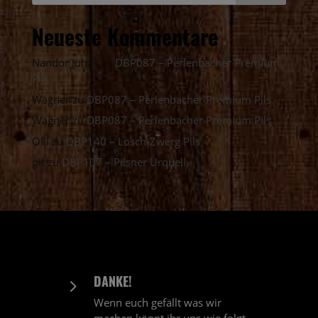
Neueste Kommentare
Nandor Juhas
zu
DBP087 – Perlenbacher Premium
Pils
Wagner
zu
DBP087 – Perlenbacher Premium Pils
Wagner
zu
DBP087 – Perlenbacher Premium Pils
Olli
zu
DBP140 – Lösch-Zwerg Pils
pit
zu
DBP107 – Pilsner Urquell
DANKE!
5
Wenn euch gefällt was wir