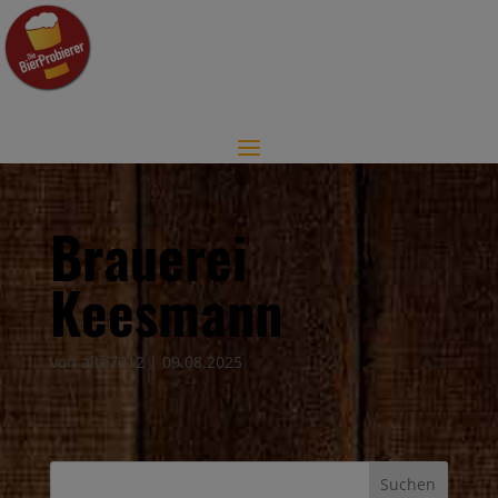
Brauerei
Keesmann
von
alte7012
|
09.08.2025