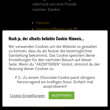
oder/und uns eine Freude
machen. Danke!
Patreon
Amazon Affiliate-Link
(*)
Paypal-Spende
Hach ja, der allseits beliebte Cookie-Hinweis...
Thomann-Affiliate-Link
(*)
Wir verwenden Cookies um die Website so gestalten
zu können, dass du als Nutzer die bestmöglichste
(*) Über Affiliate-Links erhalten
Darstellung bekommst. Das Cookie speichert deine
wir vom Anbieter eine kleine
Einstellungen für den nächsten Besuch auf dieser
Seite. Wenn du "AKZEPTIEREN" klickst, stimmst du der
Provision. Der Verkaufspreis
Nutzung dieser Cookies zu.
bleibt für euch unverändert.
P.S.: Zu einem Chocolate-Cookie passt übrigens
hervorragend ein kräftiges Stout. Einfach mal
ausprobieren!
FAQ
5
Cookie Einstellungen
AKZEPTIEREN
Wer seid ihr
?
Wie verkostet ihr?