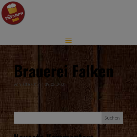
Brauerei Falken
von
alte7012
|
09.08.2025