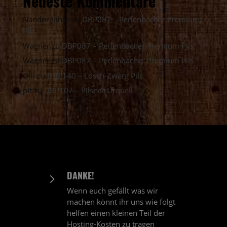
Neueste Kommentare
Nandor Juhas
zu
DBP087 – Perlenbacher Premium
Pils
Wagner
zu
DBP087 – Perlenbacher Premium Pils
Wagner
zu
DBP087 – Perlenbacher Premium Pils
Olli
zu
DBP140 – Lösch-Zwerg Pils
pit
zu
DBP107 – Pilsner Urquell
DANKE!
5
Wenn euch gefällt was wir
machen könnt ihr uns wie folgt
helfen einen kleinen Teil der
Hosting-Kosten zu tragen