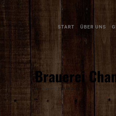
START
ÜBER UNS
G
Brauerei Cha
von
alte7012
|
09.08.2025