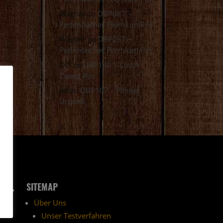
Wagner
zu
DBP087 –
Perlenbacher Premium Pils
Wagner
zu
DBP087 –
Perlenbacher Premium Pils
Olli
zu
DBP140 – Lösch-
Zwerg Pils
pit
zu
DBP107 – Pilsner
Urquell
SITEMAP
5
Über Uns
Unser Testverfahren