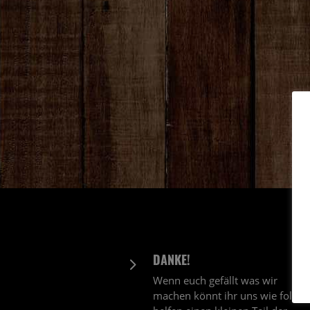
DANKE!
5
Wenn euch gefällt was wir
machen könnt ihr uns wie folgt