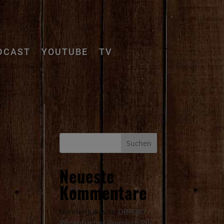
DCAST
YOUTUBE
TV
Neueste
Kommentare
Nandor Juhas
zu
DBP087 –
Perlenbacher Premium Pils