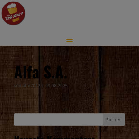
Alfa S.A.
von
alte7012
|
09.08.2025