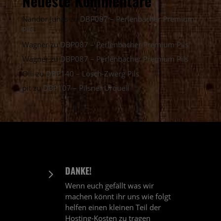
Neueste Kommentare
Nandor Juhas
zu
DBP087 – Perlenbacher Premium
Pils
Wagner
zu
DBP087 – Perlenbacher Premium Pils
Wagner
zu
DBP087 – Perlenbacher Premium Pils
Olli
zu
DBP140 – Lösch-Zwerg Pils
pit
zu
DBP107 – Pilsner Urquell
DANKE!
5
Wenn euch gefällt was wir
machen könnt ihr uns wie folgt
helfen einen kleinen Teil der
Hosting-Kosten zu tragen