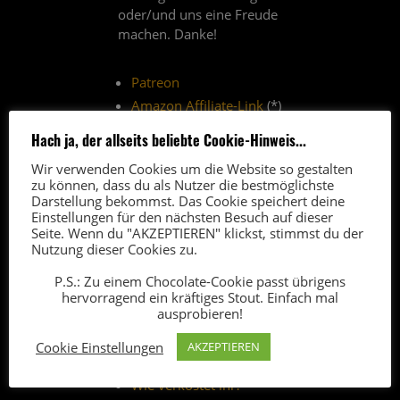
oder/und uns eine Freude
machen. Danke!
Patreon
Amazon Affiliate-Link
(*)
Paypal-Spende
Hach ja, der allseits beliebte Cookie-Hinweis...
Thomann-Affiliate-Link
(*)
Wir verwenden Cookies um die Website so gestalten
zu können, dass du als Nutzer die bestmöglichste
(*) Über Affiliate-Links erhalten
Darstellung bekommst. Das Cookie speichert deine
wir vom Anbieter eine kleine
Einstellungen für den nächsten Besuch auf dieser
Seite. Wenn du "AKZEPTIEREN" klickst, stimmst du der
Provision. Der Verkaufspreis
Nutzung dieser Cookies zu.
bleibt für euch unverändert.
P.S.: Zu einem Chocolate-Cookie passt übrigens
hervorragend ein kräftiges Stout. Einfach mal
ausprobieren!
FAQ
5
Cookie Einstellungen
AKZEPTIEREN
Wer seid ihr
?
Wie verkostet ihr?