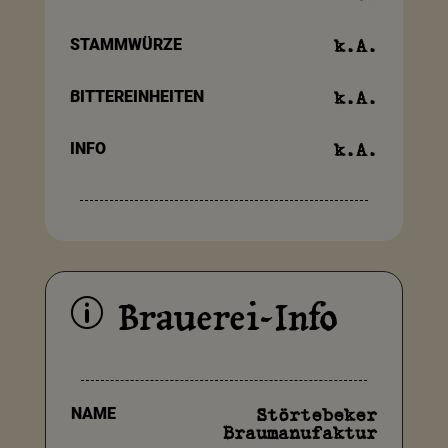
STAMMWÜRZE
k.A.
BITTEREINHEITEN
k.A.
INFO
k.A.
Brauerei-Info
p
NAME
Störtebeker
Braumanufaktur