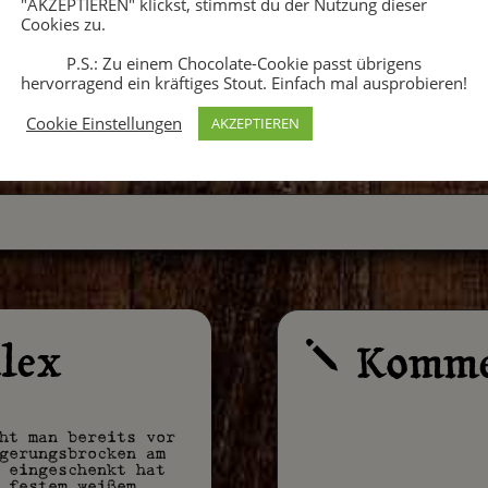
"AKZEPTIEREN" klickst, stimmst du der Nutzung dieser
Cookies zu.
P.S.: Zu einem Chocolate-Cookie passt übrigens
hervorragend ein kräftiges Stout. Einfach mal ausprobieren!
Cookie Einstellungen
AKZEPTIEREN
lex
Komme
j
ht man bereits vor
gerungsbrocken am
 eingeschenkt hat
 festem weißem