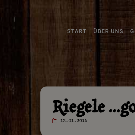
START
ÜBER UNS
G
Riegele …go
12.01.2015