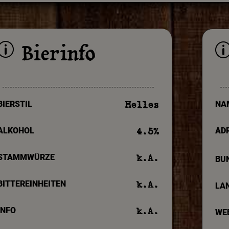
Bierinfo
p
BIERSTIL
NA
Helles
ALKOHOL
AD
4.5
%
STAMMWÜRZE
k.A.
BU
BITTEREINHEITEN
k.A.
LA
INFO
k.A.
WE