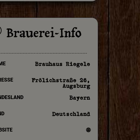
Brauerei-Info
p
ME
Brauhaus Riegele
RESSE
Frölichstraße 26,
Augsburg
NDESLAND
Bayern
ND
Deutschland
BSITE
🌐