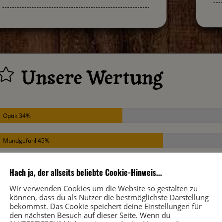
Unsere Wertung

Optik 34%
Mundgefühl 45%
Geschmack 55%
Hach ja, der allseits beliebte Cookie-Hinweis...
Wir verwenden Cookies um die Website so gestalten zu
Abgang 60%
können, dass du als Nutzer die bestmöglichste Darstellung
bekommst. Das Cookie speichert deine Einstellungen für
den nächsten Besuch auf dieser Seite. Wenn du
Gesamteindruck 56%