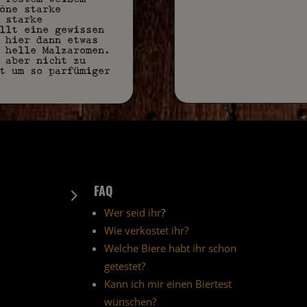
öne starke
 starke
llt eine gewissen
 hier dann etwas
 helle Malzaromen.
 aber nicht zu
t um so parfümiger
FAQ
5
Wer seid ihr
?
Wie verkostet ihr?
Welche Biere habt ihr schon
getestet?
Kann ich mir einen Biertest
wünschen?