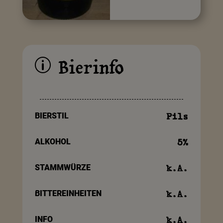
Bierinfo
p
BIERSTIL
Pils
ALKOHOL
5
%
STAMMWÜRZE
k.A.
BITTEREINHEITEN
k.A.
INFO
k.A.