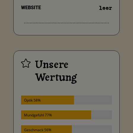
WEBSITE
leer
Unsere

Wertung
Optik 58%
Mundgefühl 77%
Geschmack 56%