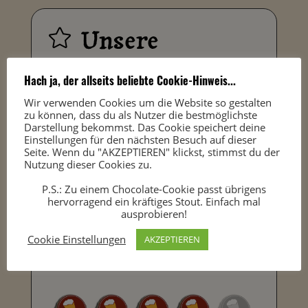
Unsere

Wertung
Hach ja, der allseits beliebte Cookie-Hinweis...
Wir verwenden Cookies um die Website so gestalten
zu können, dass du als Nutzer die bestmöglichste
Optik 72%
Darstellung bekommst. Das Cookie speichert deine
Einstellungen für den nächsten Besuch auf dieser
Seite. Wenn du "AKZEPTIEREN" klickst, stimmst du der
Mundgefühl 70%
Nutzung dieser Cookies zu.
P.S.: Zu einem Chocolate-Cookie passt übrigens
Geschmack 72%
hervorragend ein kräftiges Stout. Einfach mal
ausprobieren!
Abgang 70%
Cookie Einstellungen
AKZEPTIEREN
Gesamteindruck 70%