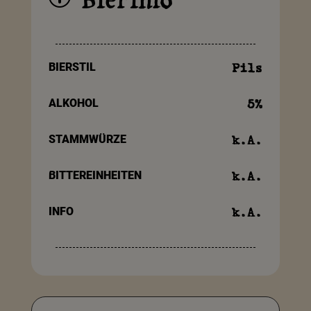
Bierinfo
BIERSTIL
Pils
ALKOHOL
5
%
STAMMWÜRZE
k.A.
BITTEREINHEITEN
k.A.
INFO
k.A.