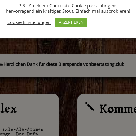
P.S.: Zu einem Chocolate-Cookie passt übrigens
hervorragend ein kräftiges Stout. Einfach mal ausprobieren!
Cookie Einstellungen
AKZEPTIEREN
🙏
Herzlichen Dank für diese Bierspende von
beertasting.club
lex
Komme
j
 Pale-Ale-Aromen
ango. Der Duft