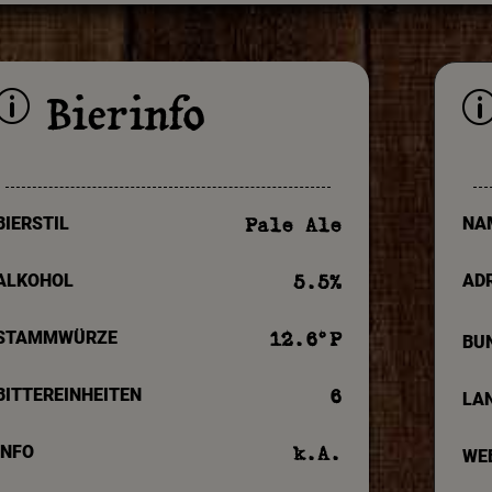
Bierinfo
p
BIERSTIL
NA
Pale Ale
ALKOHOL
AD
5.5
%
STAMMWÜRZE
12.6
°P
BU
BITTEREINHEITEN
6
LA
INFO
k.A.
WE