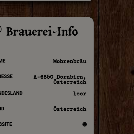
Brauerei-Info
p
ME
Mohrenbräu
RESSE
A-6850 Dornbirn,
Österreich
NDESLAND
leer
ND
Österreich
BSITE
🌐