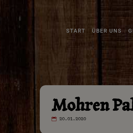
START
ÜBER UNS
G
Mohren Pal
20.01.2020