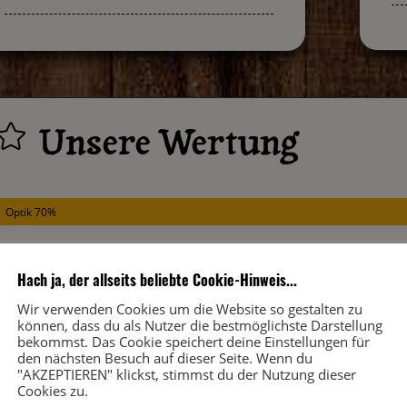
Unsere Wertung

Optik 70%
Mundgefühl 65%
Hach ja, der allseits beliebte Cookie-Hinweis...
Geschmack 55%
Wir verwenden Cookies um die Website so gestalten zu
können, dass du als Nutzer die bestmöglichste Darstellung
bekommst. Das Cookie speichert deine Einstellungen für
Abgang 50%
den nächsten Besuch auf dieser Seite. Wenn du
"AKZEPTIEREN" klickst, stimmst du der Nutzung dieser
Cookies zu.
Gesamteindruck 50%