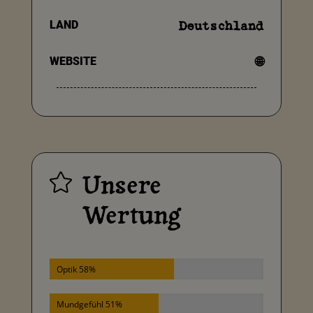
LAND
Deutschland
WEBSITE
🌐
Unsere

Wertung
Optik 58%
Mundgefühl 51%