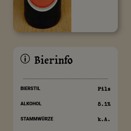
Bierinfo
p
BIERSTIL
Pils
ALKOHOL
5.1
%
STAMMWÜRZE
k.A.