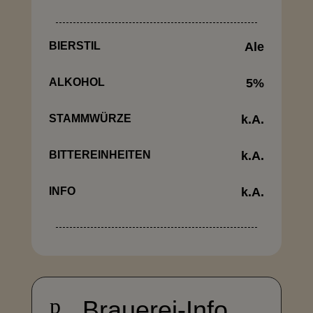
BIERSTIL
Ale
ALKOHOL
5
%
STAMMWÜRZE
k.A.
BITTEREINHEITEN
k.A.
INFO
k.A.
p
Brauerei-Info