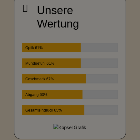

Unsere
Wertung
Optik 61%
Mundgefühl 61%
Geschmack 67%
Abgang 63%
Gesamteindruck 65%