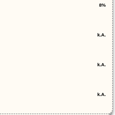
8
%
k.A.
k.A.
k.A.