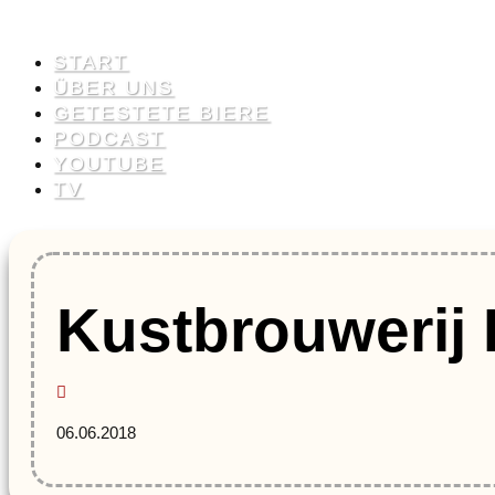
START
ÜBER UNS
GETESTETE BIERE
PODCAST
YOUTUBE
TV
Kustbrouwerij 
06.06.2018