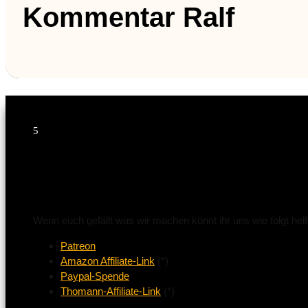
Kommentar Ralf
5
DANKE!
Wenn euch gefällt was wir machen könnt ihr uns wie folgt hel
Patreon
Amazon Affiliate-Link
(*)
Paypal-Spende
Thomann-Affiliate-Link
(*)