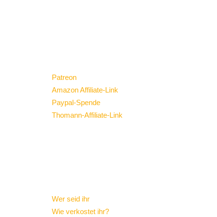
DANKE!
Wenn euch gefällt was wir machen könnt ihr
uns wie folgt helfen einen kleinen Teil der
Hosting-Kosten zu tragen oder/und uns eine
Freude machen. Danke!
Patreon
Amazon Affiliate-Link
(*)
Paypal-Spende
Thomann-Affiliate-Link
(*)
(*) Über Affiliate-Links erhalten wir vom Anbieter
eine kleine Provision. Der Verkaufspreis bleibt
für euch unverändert.
FAQ
Wer seid ihr
?
Wie verkostet ihr?