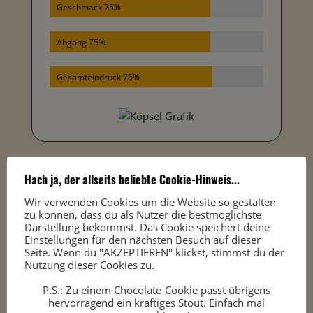
Geschmack 75%
Abgang 75%
Gesamteindruck 76%
Hach ja, der allseits beliebte Cookie-Hinweis...
Wir verwenden Cookies um die Website so gestalten
🙏
Herzlichen Dank für diese Bierspende
zu können, dass du als Nutzer die bestmöglichste
von
Köppelshöff
Darstellung bekommst. Das Cookie speichert deine
Einstellungen für den nächsten Besuch auf dieser
Seite. Wenn du "AKZEPTIEREN" klickst, stimmst du der
Nutzung dieser Cookies zu.
P.S.: Zu einem Chocolate-Cookie passt übrigens
hervorragend ein kräftiges Stout. Einfach mal