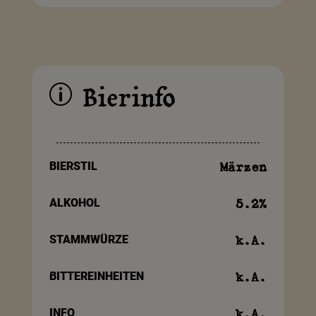
Bierinfo
p
BIERSTIL
Märzen
ALKOHOL
5.2
%
STAMMWÜRZE
k.A.
BITTEREINHEITEN
k.A.
INFO
k.A.