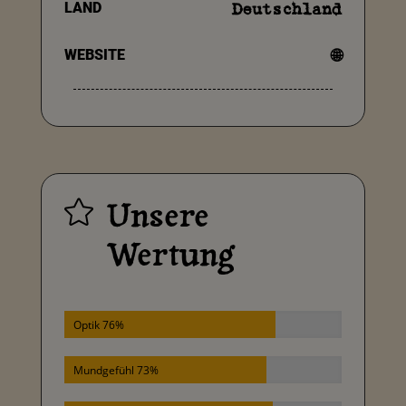
LAND
Deutschland
WEBSITE
🌐
Unsere

Wertung
Optik 76%
Mundgefühl 73%