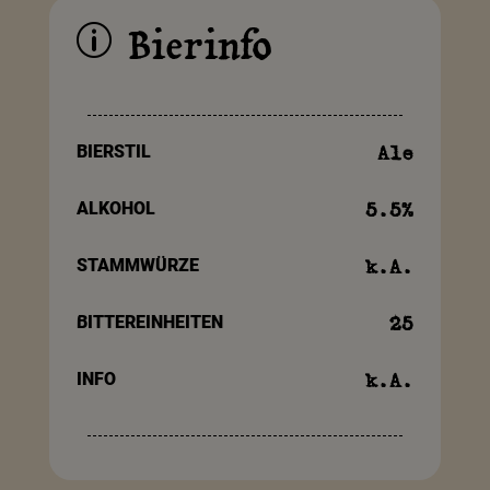
Bierinfo
p
BIERSTIL
Ale
ALKOHOL
5.5
%
STAMMWÜRZE
k.A.
BITTEREINHEITEN
25
INFO
k.A.