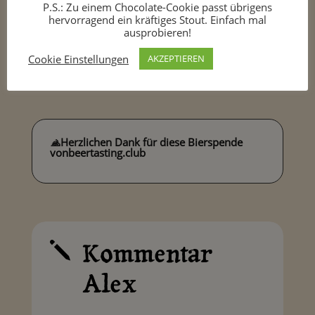
P.S.: Zu einem Chocolate-Cookie passt übrigens
hervorragend ein kräftiges Stout. Einfach mal
ausprobieren!
Cookie Einstellungen
AKZEPTIEREN
🙏
Herzlichen Dank für diese Bierspende
von
beertasting.club
Kommentar
j
Alex