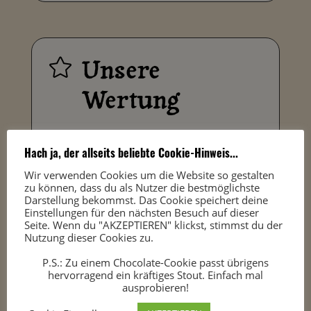
Unsere

Wertung
Hach ja, der allseits beliebte Cookie-Hinweis...
Optik 63%
Wir verwenden Cookies um die Website so gestalten
zu können, dass du als Nutzer die bestmöglichste
Mundgefühl 73%
Darstellung bekommst. Das Cookie speichert deine
Einstellungen für den nächsten Besuch auf dieser
Geschmack 77%
Seite. Wenn du "AKZEPTIEREN" klickst, stimmst du der
Nutzung dieser Cookies zu.
Abgang 73%
P.S.: Zu einem Chocolate-Cookie passt übrigens
hervorragend ein kräftiges Stout. Einfach mal
ausprobieren!
Gesamteindruck 74%