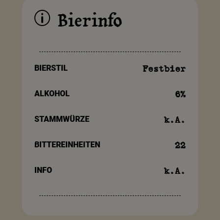
Bierinfo
p
BIERSTIL
Festbier
ALKOHOL
6
%
STAMMWÜRZE
k.A.
BITTEREINHEITEN
22
INFO
k.A.