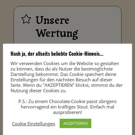
Unsere

Wertung
Hach ja, der allseits beliebte Cookie-Hinweis...
Optik 85%
Wir verwenden Cookies um die Website so gestalten
zu können, dass du als Nutzer die bestmöglichste
Mundgefühl 88%
Darstellung bekommst. Das Cookie speichert deine
Einstellungen für den nächsten Besuch auf dieser
Seite. Wenn du "AKZEPTIEREN" klickst, stimmst du der
Geschmack 90%
Nutzung dieser Cookies zu.
P.S.: Zu einem Chocolate-Cookie passt übrigens
Abgang 88%
hervorragend ein kräftiges Stout. Einfach mal
ausprobieren!
Gesamteindruck 95%
Cookie Einstellungen
AKZEPTIEREN