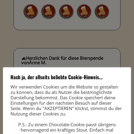
🙏
Herzlichen Dank für diese Bierspende
von
Änne M.
Hach ja, der allseits beliebte Cookie-Hinweis...
Wir verwenden Cookies um die Website so gestalten
zu können, dass du als Nutzer die bestmöglichste
Darstellung bekommst. Das Cookie speichert deine
j
Kommentar
Einstellungen für den nächsten Besuch auf dieser
Seite. Wenn du "AKZEPTIEREN" klickst, stimmst du der
Nutzung dieser Cookies zu.
Alex
P.S.: Zu einem Chocolate-Cookie passt übrigens
hervorragend ein kräftiges Stout. Einfach mal