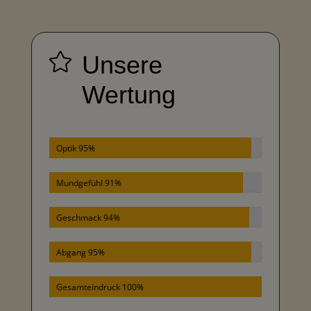

Unsere
Wertung
Optik 95%
Mundgefühl 91%
Geschmack 94%
Abgang 95%
Gesamteindruck 100%