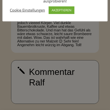
ausprobieren!
Boa, ist das schwarz! Ich hatte glaube ich noch
nie was schwärzeres im Glas! Schaum ist
Cookie Einstellungen
AKZEPTIEREN
braun! Fest und cremig. Es läuft extrem ölig
und dickflüssig in's Glas. In der Nase sehr
likörig, alkoholig. Im Antrunk sehr geschmeidig,
jedoch vieeeel Körper. Viel dunkle
Bauernbrotkruste, Kaffee und etwas
Bitterschokolade. Und man hat das Gefühl als
wäre etwas schwarze, leicht saure Brombeere
mit dabei. Wow. Das ist wahrhaft wie eine
Alternative zu ner Malzeit 😉 Sehr fein!
Angenehm leicht würzig im Abgang. Toll!
j
Kommentar
Ralf