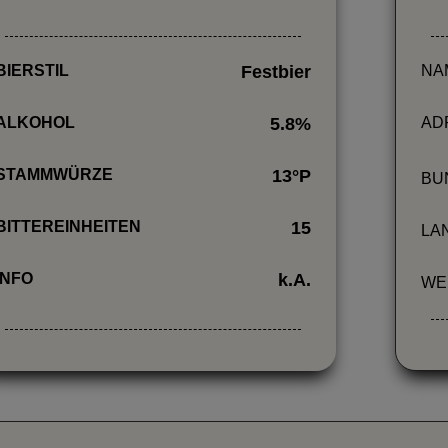
BIERSTIL
Festbier
NA
ALKOHOL
5.8
%
AD
STAMMWÜRZE
13
°P
BU
BITTEREINHEITEN
15
LA
INFO
k.A.
WE