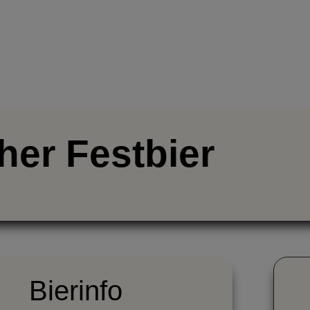
R UNS
GETESTETE BIERE
PODCAST
Y
her Festbier
Bierinfo