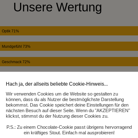
Unsere Wertung
Optik 71%
Mundgefühl 73%
Geschmack 72%
Abgang 70%
Hach ja, der allseits beliebte Cookie-Hinweis...
Gesamteindruck 70%
Wir verwenden Cookies um die Website so gestalten zu
können, dass du als Nutzer die bestmöglichste Darstellung
bekommst. Das Cookie speichert deine Einstellungen für den
nächsten Besuch auf dieser Seite. Wenn du "AKZEPTIEREN"
klickst, stimmst du der Nutzung dieser Cookies zu.
P.S.: Zu einem Chocolate-Cookie passt übrigens hervorragend
ein kräftiges Stout. Einfach mal ausprobieren!