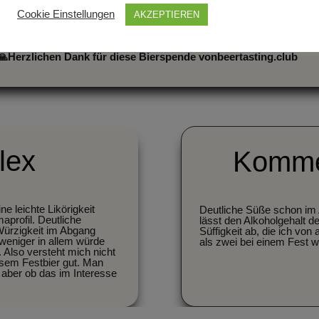
Cookie Einstellungen
AKZEPTIEREN
🙏
Herzlichen Dank für diese Bierspende von
beertasting.club
lex
Komme
e leichte Likörigkeit
Deutliche Süße schon im 
aprofil. Deutliche
lässt den Alkoholgehalt de
 Würzigkeit im Abgang
Süffigkeit ab, die ich vo
 weniger in allem würde
als zwei bei einem Fest w
 Also versteht mich nicht
sem Festbier gut. Man
… aber ob das im Interesse